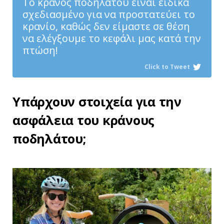
Το κράνος ποδηλάτου είναι ειδικά
σχεδιασμένο για να προστατεύει το
κρανίο, καθώς δεν είμαστε σε θέση
να ελέγξουμε το κεφάλι μας κατά την
πτώση!
Click to Tweet
Υπάρχουν στοιχεία για την
ασφάλεια του κράνους
ποδηλάτου;