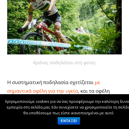
Κράνος ποδηλάτου στη φύση.
Η συστηματική ποδηλασία σχετίζεται
με
σημαντικά οφέλη για την υγεία
, και τα οφέλη
αυτά υπερτερούν σε μεγάλο βαθμό του κινδύνου
Χρησιμοποιούμε cookies για να σας προσφέρουμε την καλύτερη δυνα
εμπειρία στη σελίδα μας. Εάν συνεχίσετε να χρησιμοποιείτε τη σελίδ
ατυχημάτων.
θα υποθέσουμε πως είστε ικανοποιημένοι με αυτό.
ΕΝΤΆΞΕΙ
Το ήξερες ότι τα τρία τέταρτα των ποδηλατών