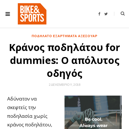
F
T
a
w
c
i
e
t
b
t
o
e
ΠΟΔΉΛΑΤΟ ΕΞΑΡΤΉΜΑΤΑ ΑΞΕΣΟΥΆΡ
o
r
k
Κράνος ποδηλάτου for
dummies: Ο απόλυτος
οδηγός
2 ΔΕΚΕΜΒΡΊΟΥ, 2018
Αδύνατον να
σκεφτείς την
ποδηλασία χωρίς
κράνος ποδηλάτου,